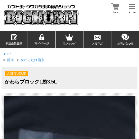
TOP
>
菌糸
>
かわらたけ菌糸
店舗受取OK
かわらブロック1袋3.5L