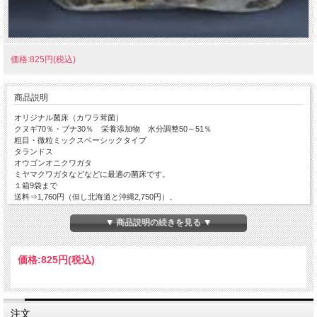
価格:825円(税込)
商品説明
オリジナル菌床（カワラ茸菌）
クヌギ70％・ブナ30％ 栄養添加物 水分調整50～51％
粗目・微粒ミックスベーシックタイプ
タランドス
オウゴンオニクワガタ
ミヤマクワガタなどなどに最適の菌床です。
１箱9袋まで
送料⇒1,760円（但し北海道と沖縄2,750円）。
▼ 商品説明の続きを見る ▼
価格:
825円
(税込)
注文