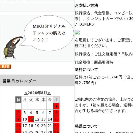
お支払い方法
銀行振込、代金引換、コンビニ決
票）、クレジットカード払い（JCB
/ DINERS）
を用意してございます。ご要望に
種ご利用ください。
銀行振込：ご注文確定後７日以
代金引換：商品引渡時
送料について
送料は1箱ごとに⇒1,760円（但
営業日カレンダー
縄2,750円）
＜
2026年8月
＞
1箱以内のご注文の場合、上記で
日
月
火
水
木
金
土
ますが、1箱を超える場合、送料
1
合が生じる場合がございます。
2
3
4
5
6
7
8
9
10
11
12
13
14
15
16
17
18
19
20
21
22
発送について
23
24
25
26
27
28
29