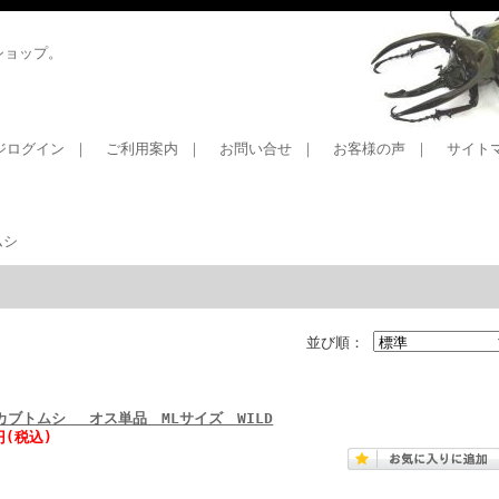
ショップ。
ジログイン
｜
ご利用案内
｜
お問い合せ
｜
お客様の声
｜
サイト
ムシ
並び順：
カブトムシ オス単品 MLサイズ WILD
円(税込)