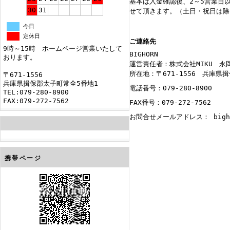
基本は入金確認後、2～5営業日
30
31
せて頂きます。（土日・祝日は除
今日
定休日
ご連絡先
9時～15時 ホームページ営業いたして
BIGHORN
おります。
運営責任者：株式会社MIKU 永
所在地：〒671-1556 兵庫県
〒671-1556
兵庫県揖保郡太子町常全5番地1
電話番号：079-280-8900
TEL:079-280-8900
FAX:079-272-7562
FAX番号：079-272-7562
お問合せメールアドレス： bighorn
携帯ページ