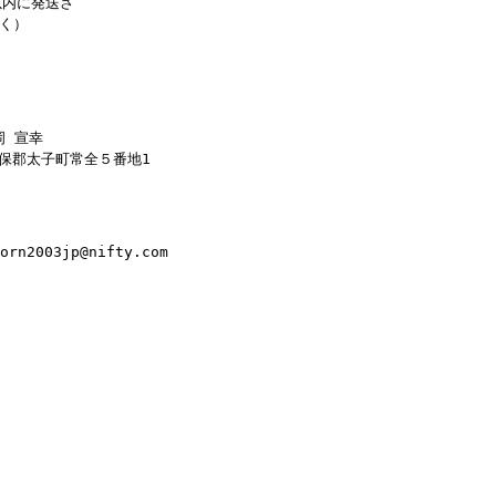
以内に発送さ
く）
岡 宣幸
揖保郡太子町常全５番地1
2003jp@nifty.com