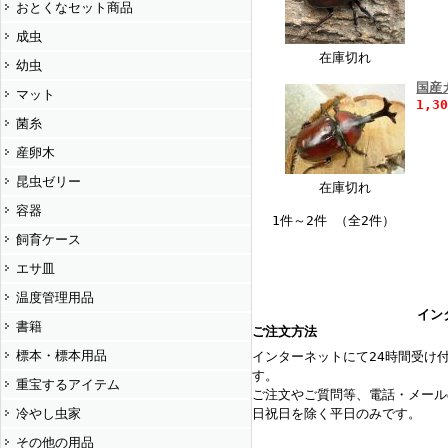
おとくなセット商品
成虫
在庫切れ
幼虫
国産
マット
1,3
菌糸
産卵木
昆虫ゼリー
在庫切れ
容器
1件～2件 （全2件）
飼育ケース
エサ皿
温度管理用品
イン
書籍
ご注文方法
標本・標本用品
インターネットにて24時間受け
す。
重宝するアイテム
ご注文やご質問等、電話・メール
冷やし虫家
日祝日を除く平日のみです。
その他の用品