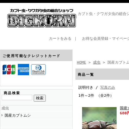
カブト虫・クワガタ虫の総合
カートをみる
｜
お得な会員登録・マイペー
ご使用可能なクレジットカード
HOME
>
成虫
> 国産カブト
商品一覧
説明付き /
写真のみ
商品検索
1件～2件 （全2件）
成虫
国産
680
国産カブトムシ