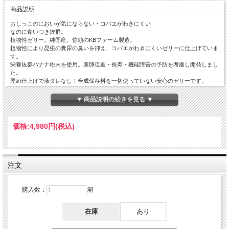
商品説明
おしっこのにおいが気にならない・コバエがわきにくい
なのに食いつき抜群。
植物性ゼリー。純国産。信頼のKBファーム製造。
植物性により昆虫の糞尿の臭いを抑え、コバエがわきにくいゼリーに仕上げていま
す。
栄養抜群バナナ粉末を使用。産卵促進・長寿・機能障害の予防を考慮し開発しまし
た。
硬め仕上げで液ダレなし！合成保存料を一切使っていない安心のゼリーです。
BIG HORNが自信をもって言える傑作ゼリーです。
コバエもダニもさよならしたい方にもおすすめです。
▼ 商品説明の続きを見る ▼
※ゼリーのフィルム蓋が透明の場合もございますが、中身は同じですのでご了承く
ださい。
価格:
4,980円
(税込)
●発送について
通常御入金確認後2-5営業日後発送（但し土日・祝日除く）。
1箱ごとに送料は1,760円（但し北海道と沖縄2,750円）。
他の商品と同一梱包発送可能です。
注文
購入数：
箱
在庫
あり