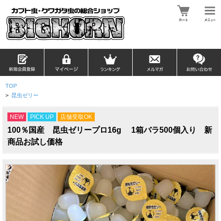
TOP
>
昆虫ゼリー
NEW
PICK UP
店舗受取OK
100％国産 昆虫ゼリープロ16g 1箱バラ500個入り 新
商品お試し価格